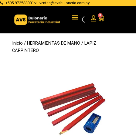
Ir
ventas@avsbuloneria.com.py
+595 972588001
al
Menu
BULONERIA Y FIJACIONES
HERRAMIENTAS DE MANO
0
Cart
contenido
Inicio
/
HERRAMIENTAS DE MANO
/ LAPIZ
CARPINTERO