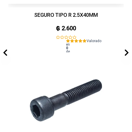
SEGURO TIPO R 2.5X40MM
₲
2.600
Valorado
en
0
de
5