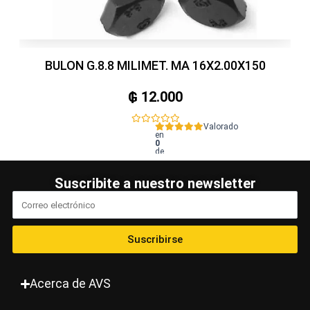
BULON G.8.8 MILIMET. MA 16X2.00X150
₲
12.000
Valorado
en
0
de
5
Suscribite a nuestro newsletter
Suscribirse
Acerca de AVS