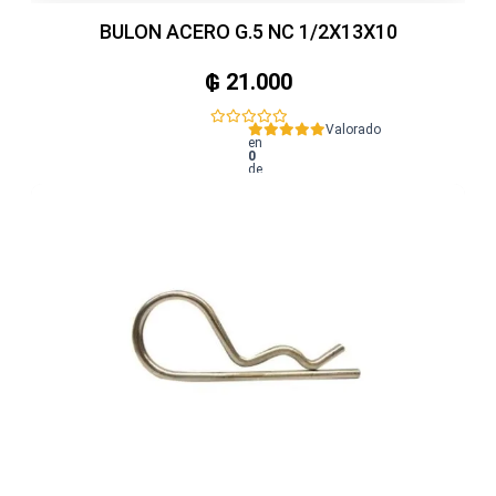
BULON ACERO G.5 NC 1/2X13X10
₲
21.000
Valorado
en
0
de
5