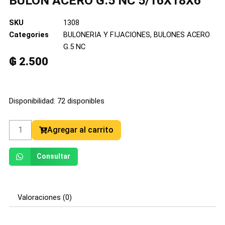
BULON ACERO G.5 NC 5/16X18X6
SKU
1308
Categories
BULONERIA Y FIJACIONES
,
BULONES ACERO
G.5 NC
₲
2.500
BULON
Disponibilidad:
72 disponibles
ACERO
G.5
NC
Agregar al carrito
5/16X18X6
cantidad
Consultar
Valoraciones (0)