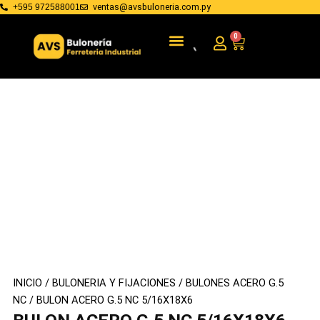
Ir
ventas@avsbuloneria.com.py
+595 972588001
al
Menu
BULONERIA Y FIJACIONES
HERRAMIENTAS DE MANO
0
Cart
contenido
INICIO
/
BULONERIA Y FIJACIONES
/
BULONES ACERO G.5
NC
/ BULON ACERO G.5 NC 5/16X18X6