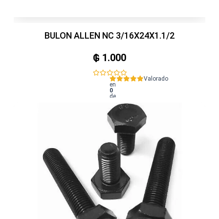
BULON ALLEN NC 3/16X24X1.1/2
₲
1.000
Valorado
en
0
de
5