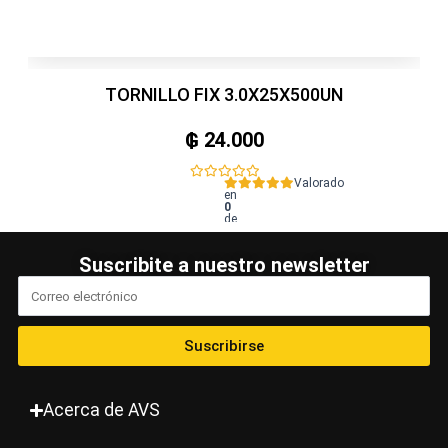
TORNILLO FIX 3.0X25X500UN
₲
24.000
Valorado
en
0
de
5
Suscribite a nuestro newsletter
Suscribirse
Acerca de AVS