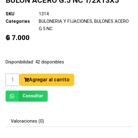
BULON ACERO G.5 NC 1/2X13X5
SKU
1314
Categories
BULONERIA Y FIJACIONES
,
BULONES ACERO
G.5 NC
₲
7.000
BULON
Disponibilidad:
42 disponibles
ACERO
G.5
NC
Agregar al carrito
1/2X13X5
cantidad
Consultar
Valoraciones (0)