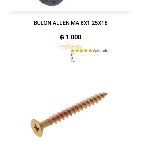
BULON ALLEN MA 8X1.25X16
₲
1.000
Valorado
en
0
de
5