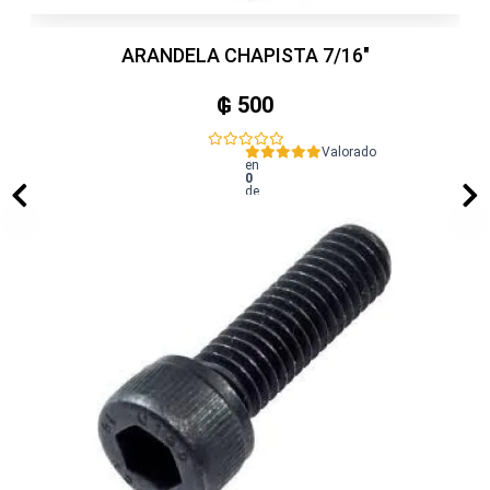
ARANDELA CHAPISTA 7/16"
₲
500
Valorado
en
0
de
5