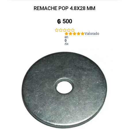
REMACHE POP 4.8X28 MM
₲
500
Valorado
en
0
de
5