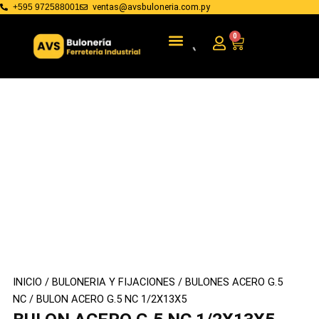
Ir
ventas@avsbuloneria.com.py
+595 972588001
al
Menu
BULONERIA Y FIJACIONES
HERRAMIENTAS DE MANO
0
Cart
contenido
INICIO
/
BULONERIA Y FIJACIONES
/
BULONES ACERO G.5
NC
/ BULON ACERO G.5 NC 1/2X13X5