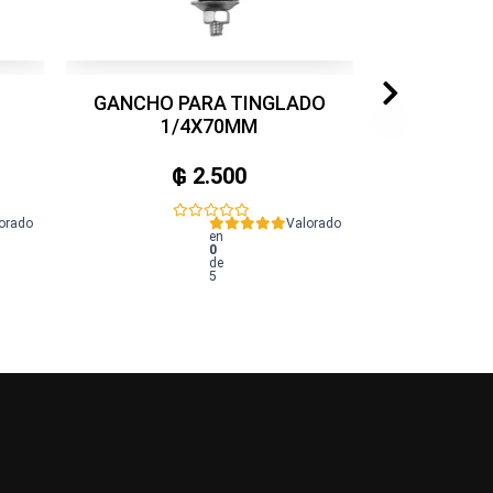
GANCHO PARA TINGLADO
1/4X70MM
₲
2.500
orado
Valorado
en
0
de
5