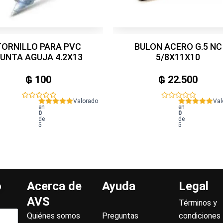
TORNILLO PARA PVC
BULON ACERO G.5 NC
UNTA AGUJA 4.2X13
5/8X11X10
₲
100
₲
22.500
Valorado
Val
en
en
0
0
de
de
5
5
o
Acerca de
Ayuda
Legal
AVS
Términos y
Quiénes somos
Preguntas
condiciones