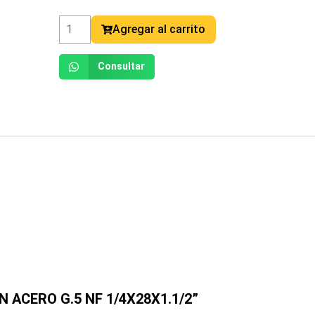
G.5
NF
Agregar al carrito
1/4X28X1.1/2
cantidad
Consultar
ON ACERO G.5 NF 1/4X28X1.1/2”