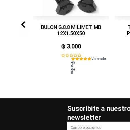
BULON G.8.8 MILIMET. MB
12X1.50X50
P
₲
3.000
Valorado
en
0
de
5
Suscribite a nuestr
newsletter