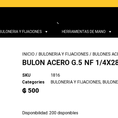
BULONERIA Y FIJACIONES
HERRAMIENTAS DE MANO
INICIO
/
BULONERIA Y FIJACIONES
/
BULONES ACE
BULON ACERO G.5 NF 1/4X2
SKU
1816
Categories
BULONERIA Y FIJACIONES
,
BULONE
₲
500
BULON
Disponibilidad:
200 disponibles
ACERO