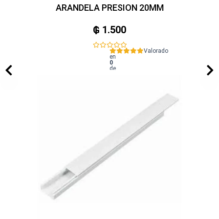
ARANDELA PRESION 20MM
₲
1.500
Valorado
en
0
de
5