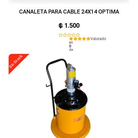
CANALETA PARA CABLE 24X14 OPTIMA
₲
1.500
Valorado
en
0
de
5
Sin Stock