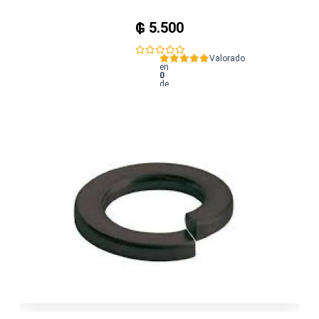
₲
5.500
Valorado
en
0
de
5