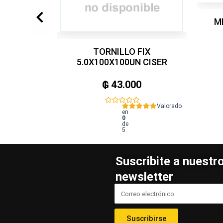
M
TORNILLO FIX
5.0X100X100UN CISER
₲
43.000
Valorado
en
0
de
5
Suscribite a nuestr
newsletter
Suscribirse