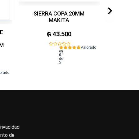
SIERRA COPA 20MM
MAKITA
E
₲
43.500
MM
Valorado
en
0
de
5
orado
privacidad
ento de