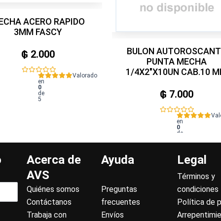
ECHA ACERO RAPIDO
3MM FASCY
BULON AUTOROSCANT
₲
2.000
PUNTA MECHA
1/4X2"X10UN CAB.10 
Valorado
en
0
₲
7.000
de
5
Val
en
0
de
5
o
Acerca de
Ayuda
Legal
AVS
Términos y
Quiénes somos
Preguntas
condiciones
Contáctanos
frecuentes
Política de 
Trabaja con
Envíos
Arrepentimi