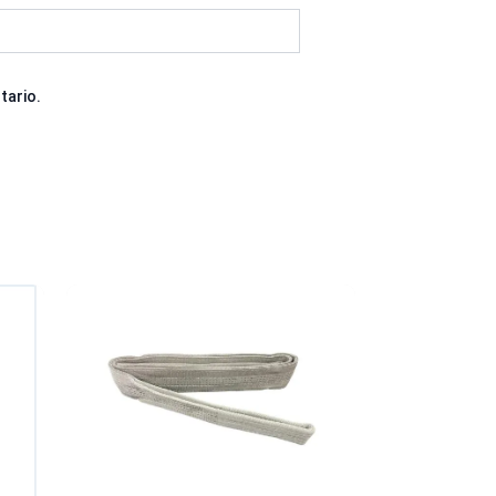
tario.