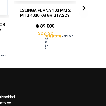
ESLINGA PLANA 100 MM 2
MTS 4000 KG GRIS FASCY
DOR
₲
89.000
A
Valorado
en
0
de
5
orado
privacidad
ento de