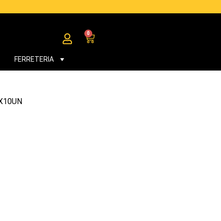
0
Cart
FERRETERIA
5X10UN