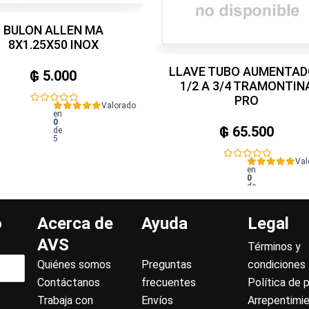
BULON ALLEN MA
8X1.25X50 INOX
LLAVE TUBO AUMENTA
₲
5.000
1/2 A 3/4 TRAMONTIN
PRO
Valorado
en
0
₲
65.500
de
5
Val
en
0
de
5
o
Acerca de
Ayuda
Legal
AVS
Términos y
Quiénes somos
Preguntas
condiciones
Contáctanos
frecuentes
Política de 
Trabaja con
Envíos
Arrepentimi