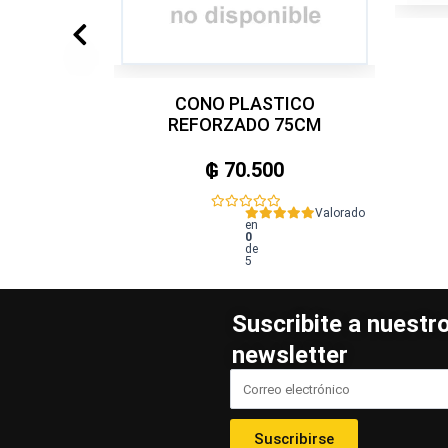
CONO PLASTICO
REFORZADO 75CM
₲
70.500
Valorado
en
0
de
5
Suscribite a nuestr
newsletter
Suscribirse