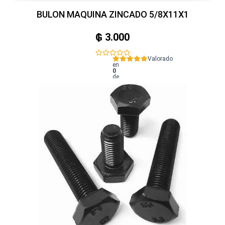
BULON MAQUINA ZINCADO 5/8X11X1
₲
3.000
Valorado
en
0
de
5