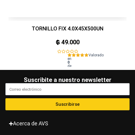
TORNILLO FIX 4.0X45X500UN
₲
49.000
Valorado
en
0
de
5
Suscribite a nuestro newsletter
Suscribirse
Acerca de AVS