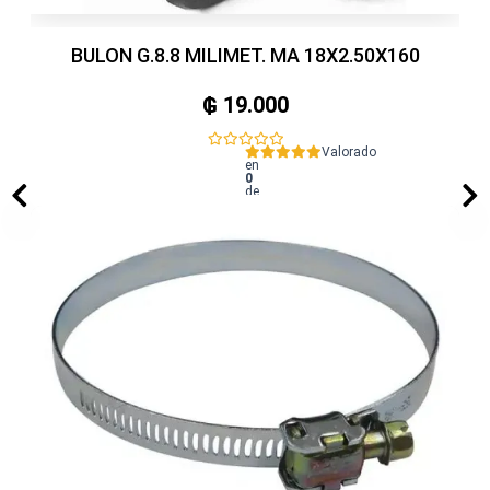
BULON G.8.8 MILIMET. MA 18X2.50X160
₲
19.000
Valorado
en
0
de
5