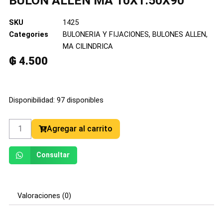
BULON ALLEN MA 10X1.50X90
SKU
1425
Categories
BULONERIA Y FIJACIONES
,
BULONES ALLEN
,
MA CILINDRICA
₲
4.500
BULON
Disponibilidad:
97 disponibles
ALLEN
MA
10X1.50X90
Agregar al carrito
cantidad
Consultar
Valoraciones (0)