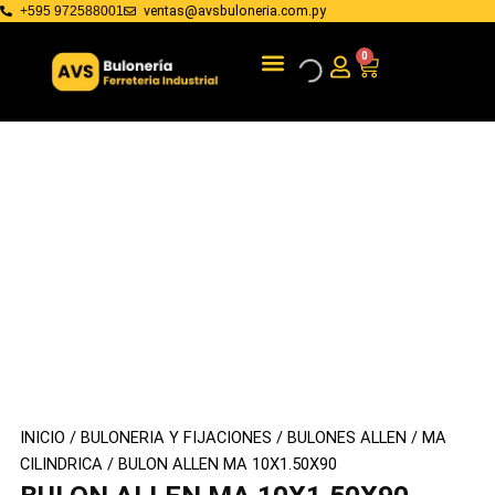
Ir
ventas@avsbuloneria.com.py
+595 972588001
al
Menu
BULONERIA Y FIJACIONES
HERRAMIENTAS DE MANO
0
Cart
contenido
INICIO
/
BULONERIA Y FIJACIONES
/
BULONES ALLEN
/
MA
CILINDRICA
/ BULON ALLEN MA 10X1.50X90