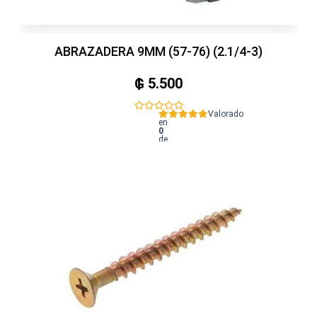
ABRAZADERA 9MM (57-76) (2.1/4-3)
₲
5.500
Valorado
en
0
de
5