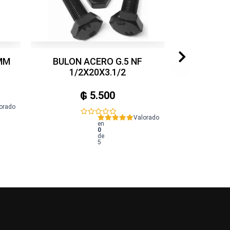
MM
BULON ACERO G.5 NF
1/2X20X3.1/2
₲
5.500
orado
Valorado
en
0
de
5