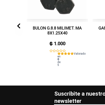
BULON G.8.8 MILIMET. MA
GA
8X1.25X40
₲
1.000
Valorado
en
0
de
5
Suscribite a nuestr
newsletter