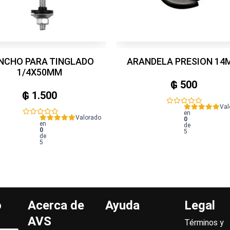
NCHO PARA TINGLADO
ARANDELA PRESION 14
1/4X50MM
₲
500
₲
1.500
Val
en
Valorado
0
en
de
0
5
de
5
o
Acerca de
Ayuda
Legal
AVS
Términos y