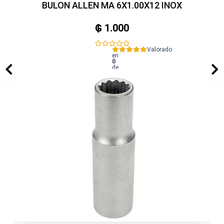
BULON ALLEN MA 6X1.00X12 INOX
₲
1.000
Valorado
en
0
de
5