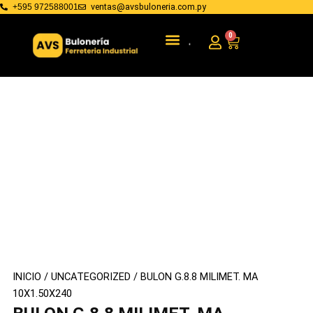
Ir
ventas@avsbuloneria.com.py
+595 972588001
al
Menu
BULONERIA Y FIJACIONES
HERRAMIENTAS DE MANO
0
Cart
contenido
INICIO
/
UNCATEGORIZED
/ BULON G.8.8 MILIMET. MA
10X1.50X240