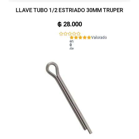
LLAVE TUBO 1/2 ESTRIADO 30MM TRUPER
₲
28.000
Valorado
en
0
de
5