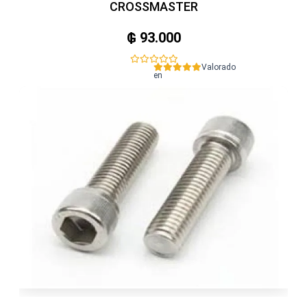
CROSSMASTER
₲
93.000
Valorado
en
0
de
5