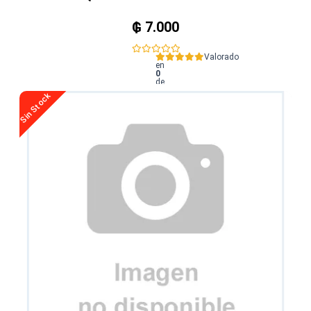
₲
7.000
Valorado
en
0
de
5
Sin Stock