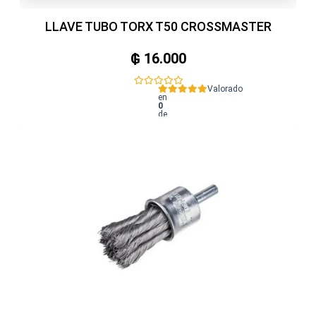
LLAVE TUBO TORX T50 CROSSMASTER
₲
16.000
Valorado
en
0
de
5