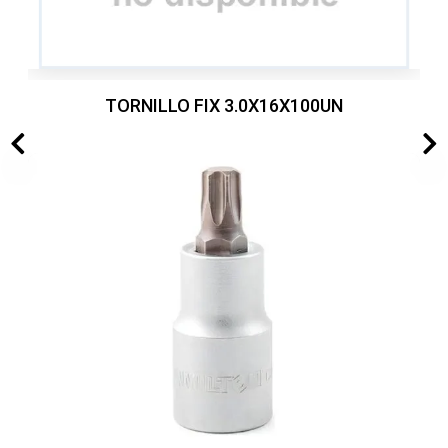
TORNILLO FIX 3.0X16X100UN
₲
4.000
Valorado
en
0
de
5