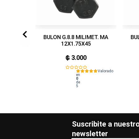
BULON G.8.8 MILIMET. MA
BU
12X1.75X45
₲
3.000
Valorado
en
0
de
5
Suscribite a nuestr
newsletter