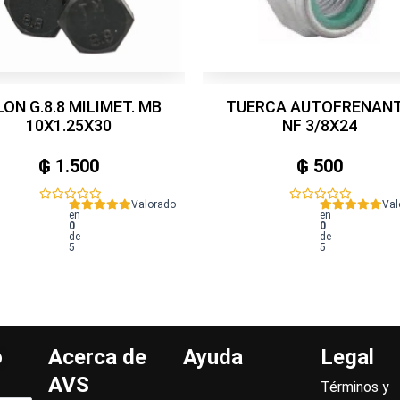
LON G.8.8 MILIMET. MB
TUERCA AUTOFRENAN
10X1.25X30
NF 3/8X24
₲
1.500
₲
500
Valorado
Val
en
en
0
0
de
de
5
5
o
Acerca de
Ayuda
Legal
AVS
Términos y