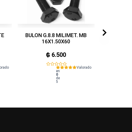
TE
BULON G.8.8 MILIMET. MB
16X1.50X60
₲
6.500
orado
Valorado
en
0
de
5